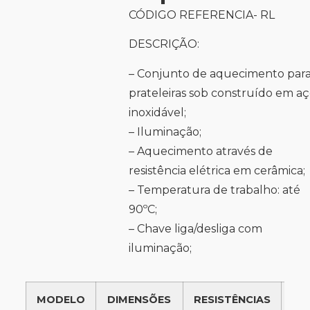
CÓDIGO REFERENCIA- RL
DESCRIÇÃO:
– Conjunto de aquecimento par
prateleiras sob construído em a
inoxidável;
– Iluminação;
– Aquecimento através de
resistência elétrica em cerâmica;
– Temperatura de trabalho: até
90ºC;
– Chave liga/desliga com
iluminação;
MODELO
DIMENSÕES
RESISTÊNCIAS
PO