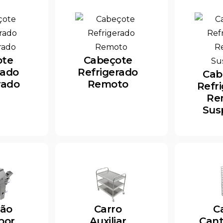
ote
Cabeçote
rado
Refrigerado
Cab
rado
Remoto
Refr
Re
Sus
rão
Carro
C
por
Auxiliar
Cant