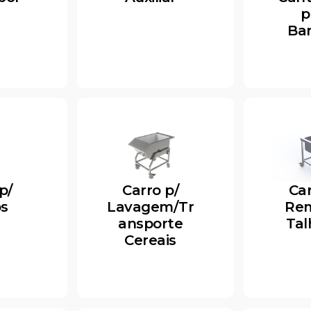
p
Ba
p/
Carro p/
Car
os
Lavagem/Tr
Re
ansporte
Tal
Cereais