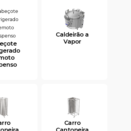
Caldeirão a
Vapor
eçote
igerado
moto
penso
arro
Carro
oneira
Cantoneira