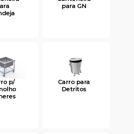
ara
para GN
ndeja
ro p/
Carro para
molho
Detritos
heres