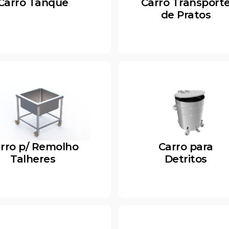
Carro Tanque
Carro Transport
de Pratos
rro p/ Remolho
Carro para
Talheres
Detritos