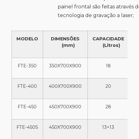
painel frontal são feitas através 
tecnologia de gravação a laser;
MODELO
DIMENSÕES
CAPACIDADE
P
(mm)
(Litros)
FTE-350
350X700X900
18
FTE-400
400X700X900
20
FTE-450
450X700X900
28
FTE-450S
450X700X900
13+13