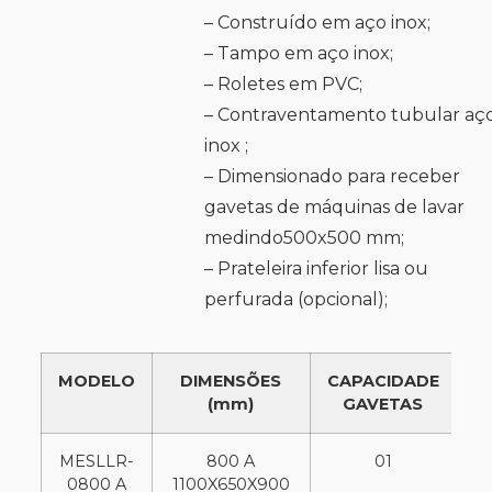
– Construído em aço inox;
– Tampo em aço inox;
– Roletes em PVC;
– Contraventamento tubular aç
inox ;
– Dimensionado para receber
gavetas de máquinas de lavar
medindo500x500 mm;
– Prateleira inferior lisa ou
perfurada (opcional);
MODELO
DIMENSÕES
CAPACIDADE
(mm)
GAVETAS
MESLLR-
800 A
01
0800 A
1100X650X900