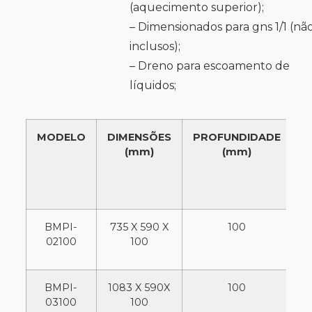
(aquecimento superior);
– Dimensionados para gns 1/1 (nã
inclusos);
– Dreno para escoamento de
líquidos;
MODELO
DIMENSÕES
PROFUNDIDADE
C
(mm)
(mm)
T
BMPI-
735 X 590 X
100
02100
100
BMPI-
1083 X 590X
100
1
03100
100