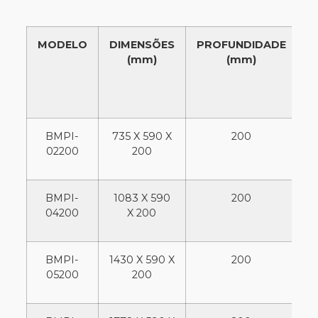
MODELO
DIMENSÕES
PROFUNDIDADE
C
(mm)
(mm)
T
BMPI-
735 X 590 X
200
02200
200
BMPI-
1083 X 590
200
1
04200
X 200
BMPI-
1430 X 590 X
200
05200
200