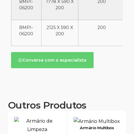
BMPI-
1778 X 590 X
200
06200
200
BMPI-
2125 X 590 X
200
2
06200
200
Converse com o especialista
Outros Produtos
Armário Multibox