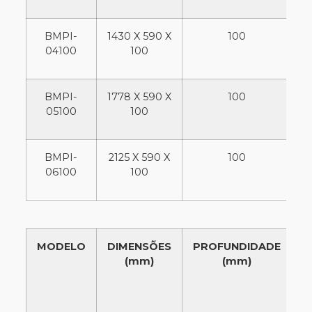
BMPI-
1430 X 590 X
100
04100
100
BMPI-
1778 X 590 X
100
05100
100
BMPI-
2125 X 590 X
100
2
06100
100
MODELO
DIMENSÕES
PROFUNDIDADE
C
(mm)
(mm)
T